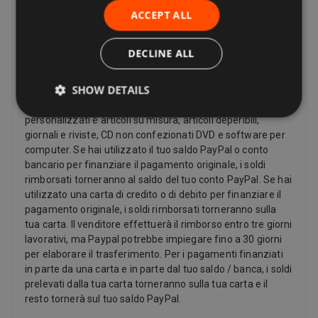
forniti immediatamente con il riconoscimento e di altri
ACCEPT ALL
articoli come video, DVD, audio, videogiochi, prodotti Sex
and Sensuality e prodotti software in cui l'oggetto è stato
non sigillata.
DECLINE ALL
rimborsi
SHOW DETAILS
I venditori devono offrire un rimborso per determinati
articoli solo se difettosi, come ad esempio: articoli
personalizzati e articoli su misura, articoli deperibili,
giornali e riviste, CD non confezionati DVD e software per
computer. Se hai utilizzato il tuo saldo PayPal o conto
bancario per finanziare il pagamento originale, i soldi
rimborsati torneranno al saldo del tuo conto PayPal. Se hai
utilizzato una carta di credito o di debito per finanziare il
pagamento originale, i soldi rimborsati torneranno sulla
tua carta. Il venditore effettuerà il rimborso entro tre giorni
lavorativi, ma Paypal potrebbe impiegare fino a 30 giorni
per elaborare il trasferimento. Per i pagamenti finanziati
in parte da una carta e in parte dal tuo saldo / banca, i soldi
prelevati dalla tua carta torneranno sulla tua carta e il
resto tornerà sul tuo saldo PayPal.